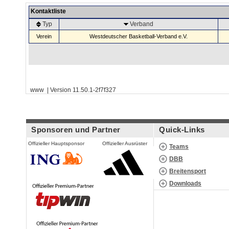
Kontaktliste
Typ
Verband
Verein
Westdeutscher Basketball-Verband e.V.
www | Version 11.50.1-2f7f327
Sponsoren und Partner
Quick-Links
Offizieller Hauptsponsor
Offizieller Ausrüster
Teams
DBB
Breitensport
Downloads