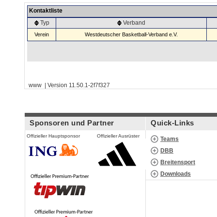
Kontaktliste
Typ
Verband
Verein
Westdeutscher Basketball-Verband e.V.
www | Version 11.50.1-2f7f327
Sponsoren und Partner
Quick-Links
Offizieller Hauptsponsor
Offizieller Ausrüster
Teams
DBB
Breitensport
Downloads