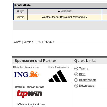
Kontaktliste
Typ
Verband
Verein
Westdeutscher Basketball-Verband e.V.
www | Version 11.50.1-2f7f327
Sponsoren und Partner
Quick-Links
Offizieller Hauptsponsor
Offizieller Ausrüster
Teams
DBB
Breitensport
Downloads