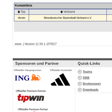
Kontaktliste
Typ
Verband
Verein
Westdeutscher Basketball-Verband e.V.
www | Version 11.50.1-2f7f327
Sponsoren und Partner
Quick-Links
Offizieller Hauptsponsor
Offizieller Ausrüster
Teams
DBB
Breitensport
Downloads