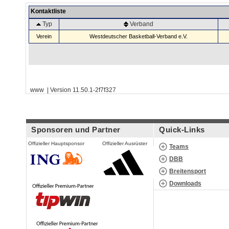
Kontaktliste
Typ
Verband
Verein
Westdeutscher Basketball-Verband e.V.
www | Version 11.50.1-2f7f327
Sponsoren und Partner
Quick-Links
Offizieller Hauptsponsor
Offizieller Ausrüster
Teams
DBB
Breitensport
Downloads