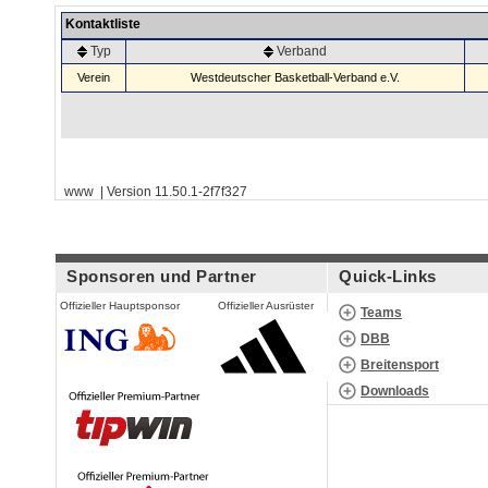
Kontaktliste
Typ
Verband
Verein
Westdeutscher Basketball-Verband e.V.
www | Version 11.50.1-2f7f327
Sponsoren und Partner
Quick-Links
Offizieller Hauptsponsor
Offizieller Ausrüster
Teams
DBB
Breitensport
Downloads