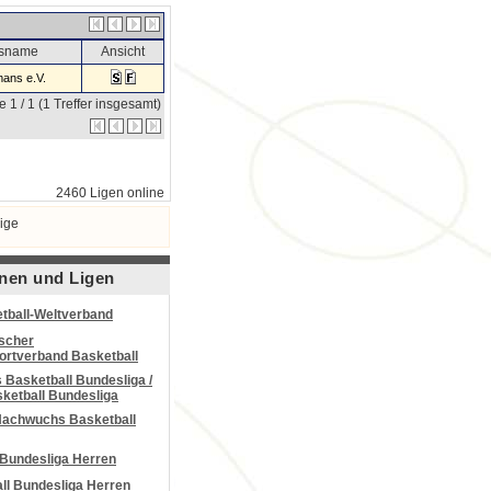
nsname
Ansicht
ans e.V.
e 1 / 1 (1 Treffer insgesamt)
2460 Ligen online
ige
nen und Ligen
tball-Weltverband
scher
portverband Basketball
Basketball Bundesliga /
ketball Bundesliga
Nachwuchs Basketball
 Bundesliga Herren
all Bundesliga Herren