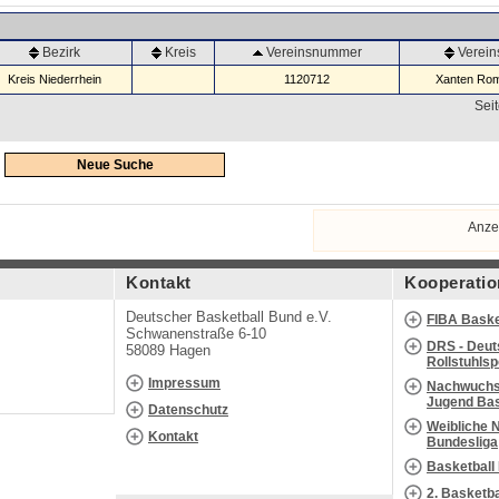
Bezirk
Kreis
Vereinsnummer
Verei
Kreis Niederrhein
1120712
Xanten Rom
Seit
Neue Suche
Anze
Kontakt
Kooperatio
Deutscher Basketball Bund e.V.
FIBA Baske
Schwanenstraße 6-10
DRS - Deut
58089 Hagen
Rollstuhls
Impressum
Nachwuchs 
Jugend Bas
Datenschutz
Weibliche 
Kontakt
Bundesliga
Basketball
2. Basketb