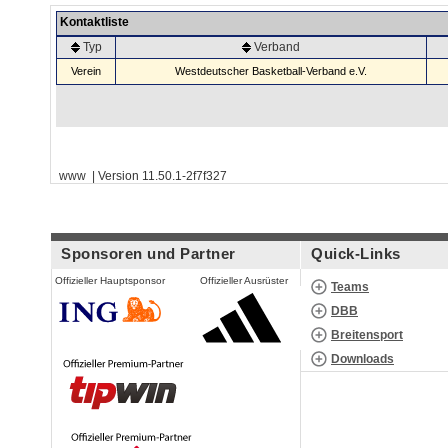
Kontaktliste
Typ
Verband
Verein
Westdeutscher Basketball-Verband e.V.
www | Version 11.50.1-2f7f327
Sponsoren und Partner
Quick-Links
Offizieller Hauptsponsor
Offizieller Ausrüster
Teams
DBB
Breitensport
Downloads