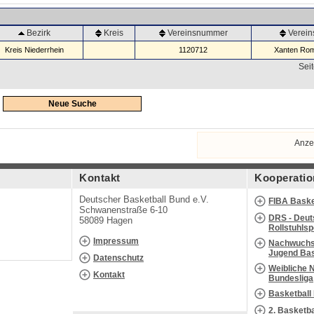
Bezirk
Kreis
Vereinsnummer
Verei
Kreis Niederrhein
1120712
Xanten Rom
Seit
Neue Suche
Anze
Kontakt
Kooperatio
Deutscher Basketball Bund e.V.
FIBA Baske
Schwanenstraße 6-10
DRS - Deut
58089 Hagen
Rollstuhls
Impressum
Nachwuchs 
Jugend Bas
Datenschutz
Weibliche 
Kontakt
Bundesliga
Basketball
2. Basketb