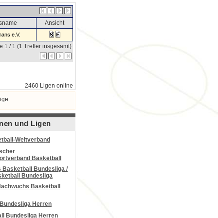
nsname
Ansicht
ans e.V.
e 1 / 1 (1 Treffer insgesamt)
2460 Ligen online
ige
nen und Ligen
tball-Weltverband
scher
portverband Basketball
Basketball Bundesliga /
ketball Bundesliga
Nachwuchs Basketball
 Bundesliga Herren
all Bundesliga Herren