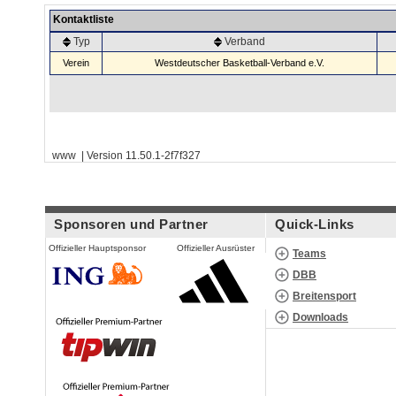
Kontaktliste
Typ
Verband
Verein
Westdeutscher Basketball-Verband e.V.
www | Version 11.50.1-2f7f327
Sponsoren und Partner
Quick-Links
Offizieller Hauptsponsor
Offizieller Ausrüster
Teams
DBB
Breitensport
Downloads