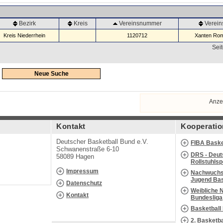
Bezirk
Kreis
Vereinsnummer
Verei
Kreis Niederrhein
1120712
Xanten Rom
Seit
Neue Suche
Anze
Kontakt
Kooperatio
Deutscher Basketball Bund e.V.
FIBA Baske
Schwanenstraße 6-10
DRS - Deut
58089 Hagen
Rollstuhls
Impressum
Nachwuchs 
Jugend Bas
Datenschutz
Weibliche 
Kontakt
Bundesliga
Basketball
2. Basketb