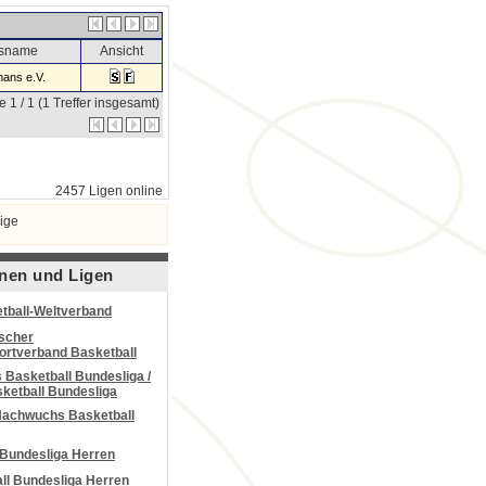
nsname
Ansicht
ans e.V.
e 1 / 1 (1 Treffer insgesamt)
2457 Ligen online
ige
nen und Ligen
tball-Weltverband
scher
portverband Basketball
Basketball Bundesliga /
ketball Bundesliga
Nachwuchs Basketball
 Bundesliga Herren
all Bundesliga Herren