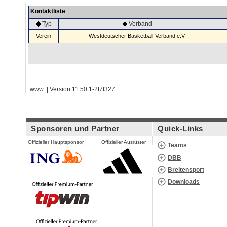
Kontaktliste
Typ
Verband
Verein
Westdeutscher Basketball-Verband e.V.
www | Version 11.50.1-2f7f327
Sponsoren und Partner
Quick-Links
Offizieller Hauptsponsor
Offizieller Ausrüster
Teams
DBB
Breitensport
Downloads