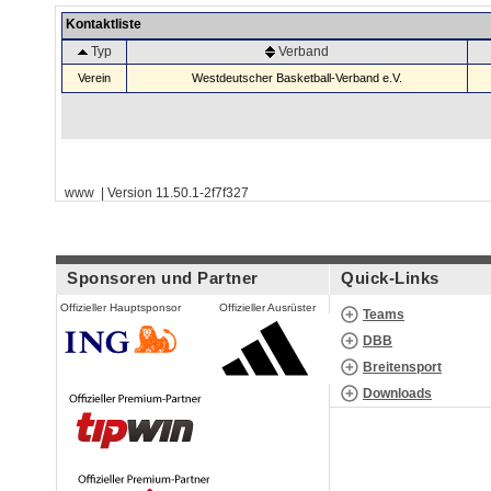
Kontaktliste
Typ
Verband
Verein
Westdeutscher Basketball-Verband e.V.
www | Version 11.50.1-2f7f327
Sponsoren und Partner
Quick-Links
Offizieller Hauptsponsor
Offizieller Ausrüster
Teams
DBB
Breitensport
Downloads