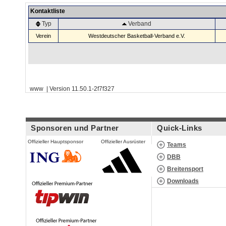
Kontaktliste
Typ
Verband
Verein
Westdeutscher Basketball-Verband e.V.
www | Version 11.50.1-2f7f327
Sponsoren und Partner
Quick-Links
Offizieller Hauptsponsor
Offizieller Ausrüster
Teams
DBB
Breitensport
Downloads