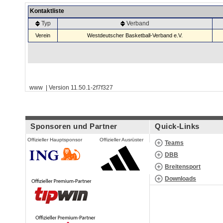
Kontaktliste
Typ
Verband
Verein
Westdeutscher Basketball-Verband e.V.
www | Version 11.50.1-2f7f327
Sponsoren und Partner
Quick-Links
Offizieller Hauptsponsor
Offizieller Ausrüster
Teams
DBB
Breitensport
Downloads