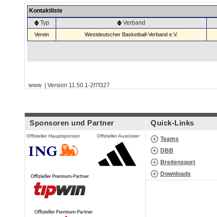
Kontaktliste
Typ
Verband
Verein
Westdeutscher Basketball-Verband e.V.
www | Version 11.50.1-2f7f327
Sponsoren und Partner
Quick-Links
Offizieller Hauptsponsor
Offizieller Ausrüster
Teams
DBB
Breitensport
Downloads