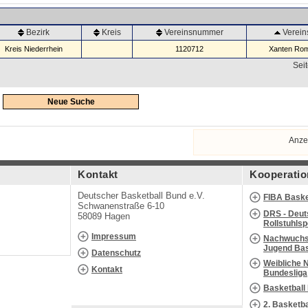
Bezirk
Kreis
Vereinsnummer
Verei
Kreis Niederrhein
1120712
Xanten Rom
Seit
Neue Suche
Anze
Kontakt
Kooperatio
Deutscher Basketball Bund e.V.
FIBA Baske
Schwanenstraße 6-10
DRS - Deut
58089 Hagen
Rollstuhls
Impressum
Nachwuchs 
Jugend Bas
Datenschutz
Weibliche 
Kontakt
Bundesliga
Basketball
2. Basketb