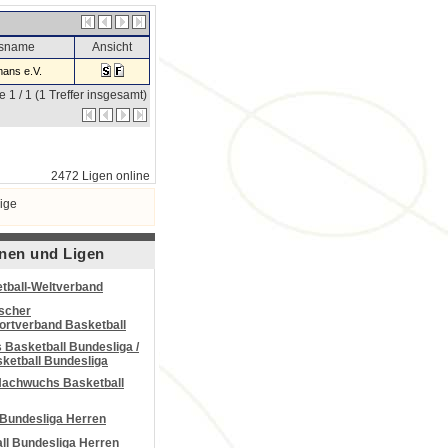
nsname
Ansicht
ans e.V.
e 1 / 1 (1 Treffer insgesamt)
2472 Ligen online
ige
nen und Ligen
tball-Weltverband
scher
portverband Basketball
Basketball Bundesliga /
ketball Bundesliga
Nachwuchs Basketball
 Bundesliga Herren
all Bundesliga Herren