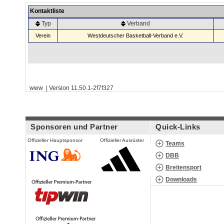
Kontaktliste
Typ
Verband
Verein
Westdeutscher Basketball-Verband e.V.
www | Version 11.50.1-2f7f327
Sponsoren und Partner
Quick-Links
Offizieller Hauptsponsor
Offizieller Ausrüster
Teams
DBB
Breitensport
Downloads