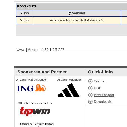
Kontaktliste
Typ
Verband
Verein
Westdeutscher Basketball-Verband e.V.
www | Version 11.50.1-2f7f327
Sponsoren und Partner
Quick-Links
Offizieller Hauptsponsor
Offizieller Ausrüster
Teams
DBB
Breitensport
Downloads