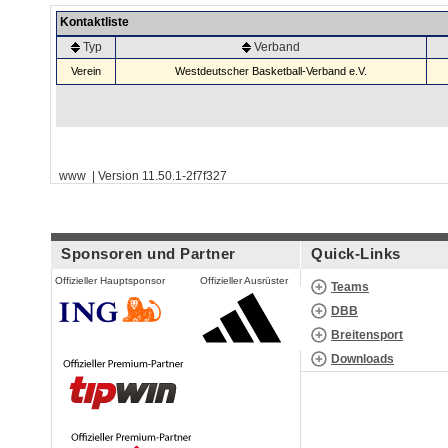
Kontaktliste
Typ
Verband
Verein
Westdeutscher Basketball-Verband e.V.
www | Version 11.50.1-2f7f327
Sponsoren und Partner
Quick-Links
Offizieller Hauptsponsor
Offizieller Ausrüster
Teams
DBB
Breitensport
Downloads