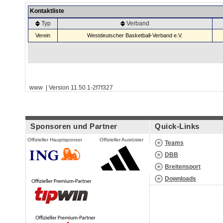
Kontaktliste
Typ
Verband
Verein
Westdeutscher Basketball-Verband e.V.
www | Version 11.50.1-2f7f327
Sponsoren und Partner
Quick-Links
Offizieller Hauptsponsor
Offizieller Ausrüster
Teams
DBB
Breitensport
Downloads