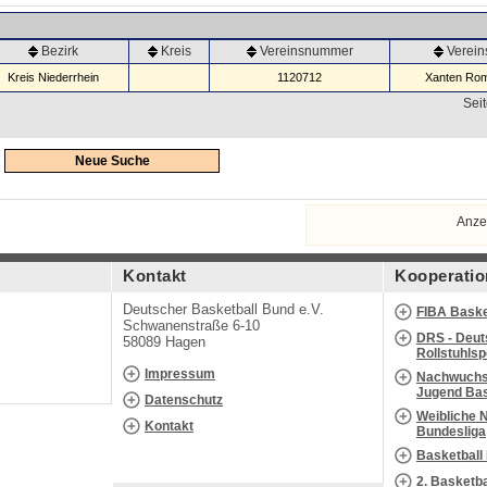
Bezirk
Kreis
Vereinsnummer
Verei
Kreis Niederrhein
1120712
Xanten Rom
Seit
Neue Suche
Anze
Kontakt
Kooperatio
Deutscher Basketball Bund e.V.
FIBA Baske
Schwanenstraße 6-10
DRS - Deut
58089 Hagen
Rollstuhls
Impressum
Nachwuchs 
Jugend Bas
Datenschutz
Weibliche 
Kontakt
Bundesliga
Basketball
2. Basketb