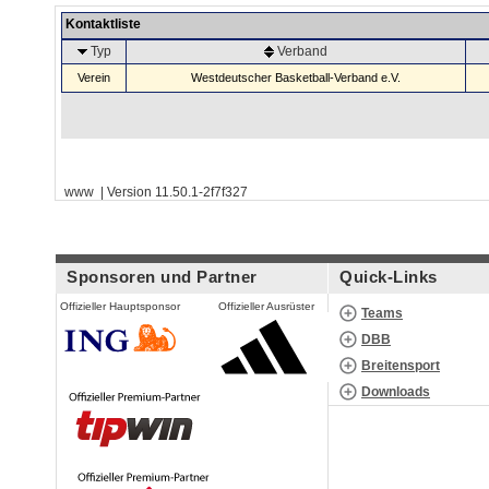
Kontaktliste
Typ
Verband
Verein
Westdeutscher Basketball-Verband e.V.
www | Version 11.50.1-2f7f327
Sponsoren und Partner
Quick-Links
Offizieller Hauptsponsor
Offizieller Ausrüster
Teams
DBB
Breitensport
Downloads