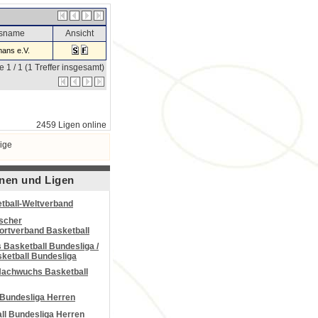
nsname
Ansicht
ans e.V.
e 1 / 1 (1 Treffer insgesamt)
2459 Ligen online
ige
nen und Ligen
tball-Weltverband
scher
portverband Basketball
Basketball Bundesliga /
ketball Bundesliga
Nachwuchs Basketball
 Bundesliga Herren
all Bundesliga Herren