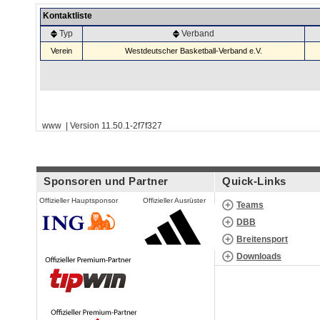
Kontaktliste
Typ
Verband
Verein
Westdeutscher Basketball-Verband e.V.
www | Version 11.50.1-2f7f327
Sponsoren und Partner
Quick-Links
Offizieller Hauptsponsor
Offizieller Ausrüster
Teams
DBB
Breitensport
Downloads