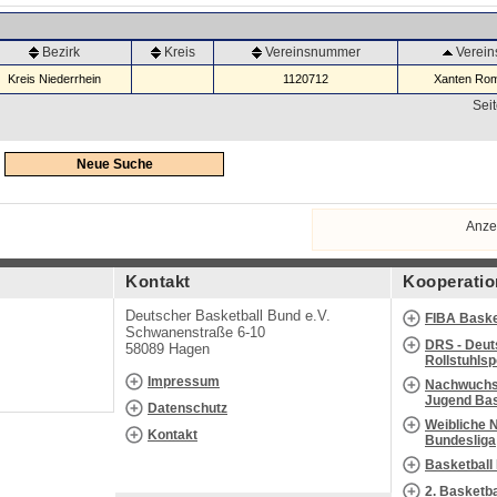
Bezirk
Kreis
Vereinsnummer
Verei
Kreis Niederrhein
1120712
Xanten Rom
Seit
Neue Suche
Anze
Kontakt
Kooperatio
Deutscher Basketball Bund e.V.
FIBA Baske
Schwanenstraße 6-10
DRS - Deut
58089 Hagen
Rollstuhls
Impressum
Nachwuchs 
Jugend Bas
Datenschutz
Weibliche 
Kontakt
Bundesliga
Basketball
2. Basketb