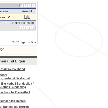
nsname
Ansicht
ans e.V.
e 1 / 1 (1 Treffer insgesamt)
2457 Ligen online
ige
nen und Ligen
tball-Weltverband
scher
portverband Basketball
Basketball Bundesliga /
ketball Bundesliga
Nachwuchs Basketball
 Bundesliga Herren
all Bundesliga Herren