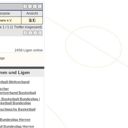
nsname
Ansicht
ans e.V.
e 1 / 1 (1 Treffer insgesamt)
2458 Ligen online
ige
nen und Ligen
tball-Weltverband
scher
portverband Basketball
Basketball Bundesliga /
ketball Bundesliga
Nachwuchs Basketball
 Bundesliga Herren
all Bundesliga Herren