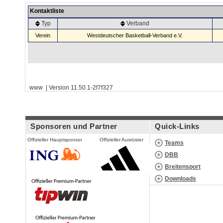
Kontaktliste
Typ
Verband
Verein
Westdeutscher Basketball-Verband e.V.
www | Version 11.50.1-2f7f327
Sponsoren und Partner
Quick-Links
Offizieller Hauptsponsor
Offizieller Ausrüster
Teams
DBB
Breitensport
Downloads