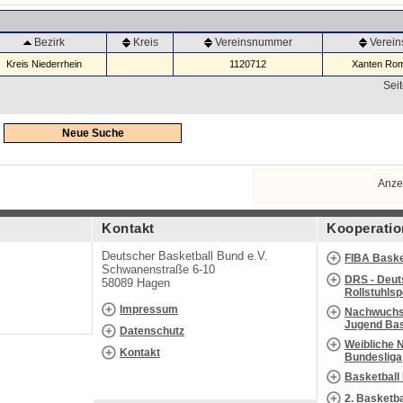
Bezirk
Kreis
Vereinsnummer
Verei
Kreis Niederrhein
1120712
Xanten Rom
Seit
Neue Suche
Anze
Kontakt
Kooperatio
Deutscher Basketball Bund e.V.
FIBA Baske
Schwanenstraße 6-10
DRS - Deut
58089 Hagen
Rollstuhls
Impressum
Nachwuchs 
Jugend Bas
Datenschutz
Weibliche 
Kontakt
Bundesliga
Basketball
2. Basketb