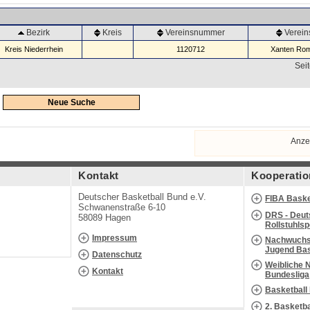
Bezirk
Kreis
Vereinsnummer
Verei
Kreis Niederrhein
1120712
Xanten Rom
Seit
Neue Suche
Anze
Kontakt
Kooperatio
Deutscher Basketball Bund e.V.
FIBA Baske
Schwanenstraße 6-10
DRS - Deut
58089 Hagen
Rollstuhls
Impressum
Nachwuchs 
Jugend Bas
Datenschutz
Weibliche 
Kontakt
Bundesliga
Basketball
2. Basketb