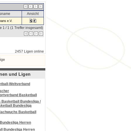
nsname
Ansicht
ans e.V.
e 1 / 1 (1 Treffer insgesamt)
2457 Ligen online
ige
nen und Ligen
tball-Weltverband
scher
portverband Basketball
Basketball Bundesliga /
ketball Bundesliga
Nachwuchs Basketball
 Bundesliga Herren
all Bundesliga Herren