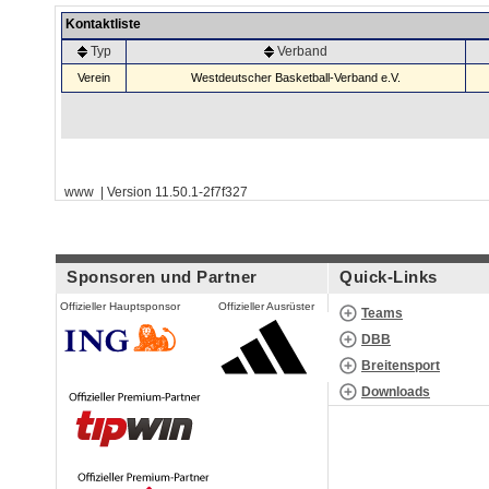
Kontaktliste
Typ
Verband
Verein
Westdeutscher Basketball-Verband e.V.
www | Version 11.50.1-2f7f327
Sponsoren und Partner
Quick-Links
Offizieller Hauptsponsor
Offizieller Ausrüster
Teams
DBB
Breitensport
Downloads