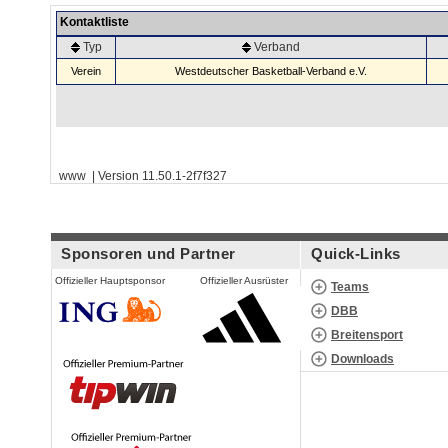
Kontaktliste
Typ
Verband
Verein
Westdeutscher Basketball-Verband e.V.
www | Version 11.50.1-2f7f327
Sponsoren und Partner
Quick-Links
Offizieller Hauptsponsor
Offizieller Ausrüster
Teams
DBB
Breitensport
Downloads