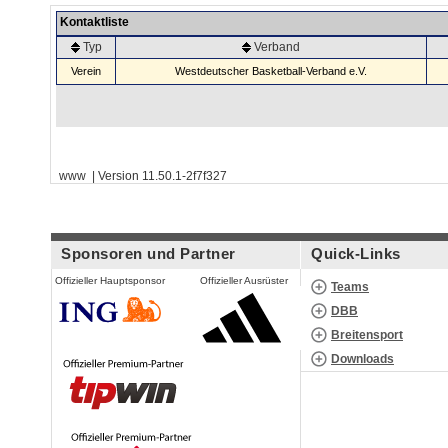
Kontaktliste
Typ
Verband
Verein
Westdeutscher Basketball-Verband e.V.
www | Version 11.50.1-2f7f327
Sponsoren und Partner
Quick-Links
Offizieller Hauptsponsor
Offizieller Ausrüster
Teams
DBB
Breitensport
Downloads