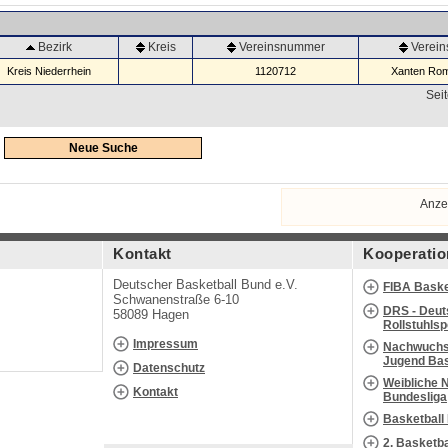
Bezirk
Kreis
Vereinsnummer
Verei
Kreis Niederrhein
1120712
Xanten Rom
Seit
Neue Suche
Anze
Kontakt
Kooperatio
Deutscher Basketball Bund e.V.
FIBA Baske
Schwanenstraße 6-10
DRS - Deut
58089 Hagen
Rollstuhls
Impressum
Nachwuchs 
Jugend Bas
Datenschutz
Weibliche 
Kontakt
Bundesliga
Basketball
2. Basketb