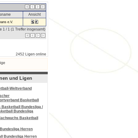
nsname
Ansicht
ans e.V.
e 1 / 1 (1 Treffer insgesamt)
2452 Ligen online
ige
nen und Ligen
tball-Weltverband
scher
portverband Basketball
Basketball Bundesliga /
ketball Bundesliga
Nachwuchs Basketball
 Bundesliga Herren
all Bundesliga Herren