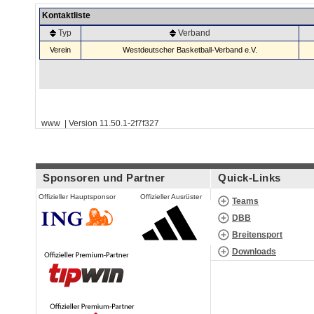
Kontaktliste
Typ
Verband
Verein
Westdeutscher Basketball-Verband e.V.
www | Version 11.50.1-2f7f327
Sponsoren und Partner
Quick-Links
Offizieller Hauptsponsor
Offizieller Ausrüster
Teams
DBB
Breitensport
Downloads