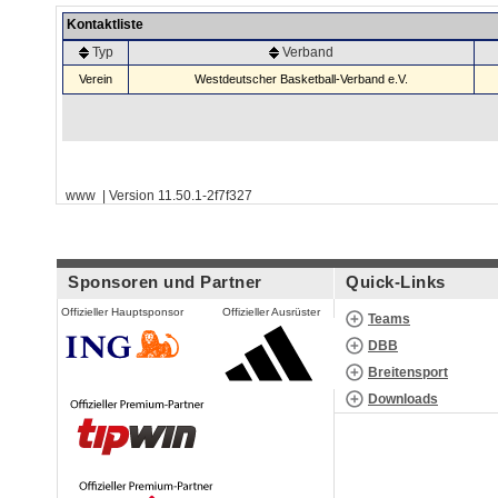
Kontaktliste
Typ
Verband
Verein
Westdeutscher Basketball-Verband e.V.
www | Version 11.50.1-2f7f327
Sponsoren und Partner
Quick-Links
Offizieller Hauptsponsor
Offizieller Ausrüster
Teams
DBB
Breitensport
Downloads