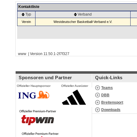
Kontaktliste
Typ
Verband
Verein
Westdeutscher Basketball-Verband e.V.
www | Version 11.50.1-2f7f327
Sponsoren und Partner
Quick-Links
Offizieller Hauptsponsor
Offizieller Ausrüster
Teams
DBB
Breitensport
Downloads