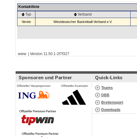
Kontaktliste
Typ
Verband
Verein
Westdeutscher Basketball-Verband e.V.
www | Version 11.50.1-2f7f327
Sponsoren und Partner
Quick-Links
Offizieller Hauptsponsor
Offizieller Ausrüster
Teams
DBB
Breitensport
Downloads