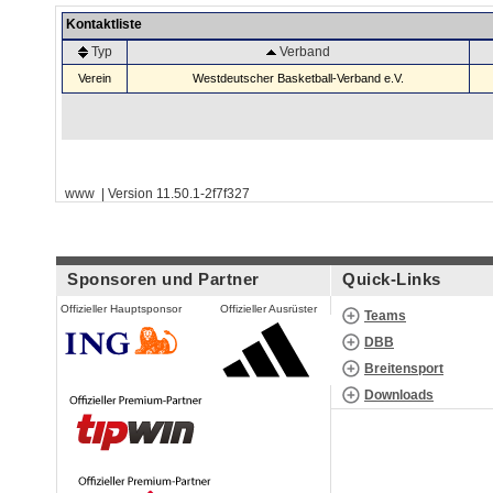
Kontaktliste
Typ
Verband
Verein
Westdeutscher Basketball-Verband e.V.
www | Version 11.50.1-2f7f327
Sponsoren und Partner
Quick-Links
Offizieller Hauptsponsor
Offizieller Ausrüster
Teams
DBB
Breitensport
Downloads