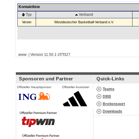
Kontaktliste
Typ
Verband
Verein
Westdeutscher Basketball-Verband e.V.
www | Version 11.50.1-2f7f327
Sponsoren und Partner
Quick-Links
Offizieller Hauptsponsor
Offizieller Ausrüster
Teams
DBB
Breitensport
Downloads