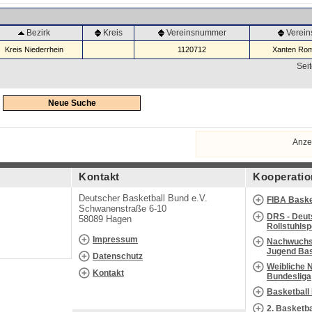
Bezirk
Kreis
Vereinsnummer
Verei
Kreis Niederrhein
1120712
Xanten Rom
Seit
Neue Suche
Anze
Kontakt
Kooperatio
Deutscher Basketball Bund e.V.
FIBA Baske
Schwanenstraße 6-10
DRS - Deut
58089 Hagen
Rollstuhls
Impressum
Nachwuchs 
Jugend Bas
Datenschutz
Weibliche 
Kontakt
Bundesliga
Basketball
2. Basketb