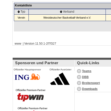
Kontaktliste
Typ
Verband
Verein
Westdeutscher Basketball-Verband e.V.
www | Version 11.50.1-2f7f327
Sponsoren und Partner
Quick-Links
Offizieller Hauptsponsor
Offizieller Ausrüster
Teams
DBB
Breitensport
Downloads