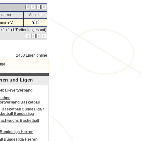
nsname
Ansicht
ans e.V.
e 1 / 1 (1 Treffer insgesamt)
2458 Ligen online
ige
nen und Ligen
tball-Weltverband
scher
portverband Basketball
Basketball Bundesliga /
ketball Bundesliga
Nachwuchs Basketball
 Bundesliga Herren
all Bundesliga Herren