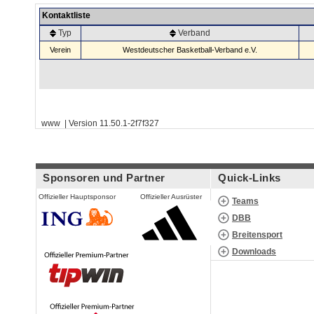
Kontaktliste
Typ
Verband
Verein
Westdeutscher Basketball-Verband e.V.
www | Version 11.50.1-2f7f327
Sponsoren und Partner
Quick-Links
Offizieller Hauptsponsor
Offizieller Ausrüster
Teams
DBB
Breitensport
Downloads