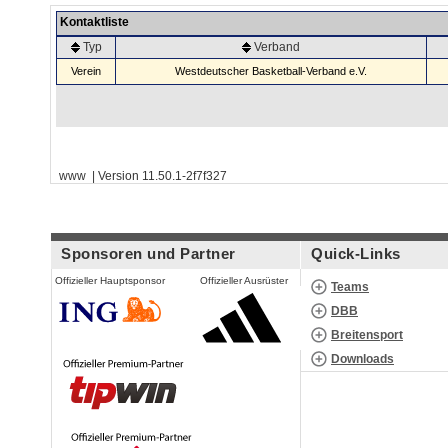
Kontaktliste
Typ
Verband
Verein
Westdeutscher Basketball-Verband e.V.
www | Version 11.50.1-2f7f327
Sponsoren und Partner
Quick-Links
Offizieller Hauptsponsor
Offizieller Ausrüster
Teams
DBB
Breitensport
Downloads