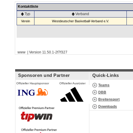
Kontaktliste
Typ
Verband
Verein
Westdeutscher Basketball-Verband e.V.
www | Version 11.50.1-2f7f327
Sponsoren und Partner
Quick-Links
Offizieller Hauptsponsor
Offizieller Ausrüster
Teams
DBB
Breitensport
Downloads