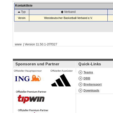
Kontaktliste
Typ
Verband
Verein
Westdeutscher Basketball-Verband e.V.
www | Version 11.50.1-2f7f327
Sponsoren und Partner
Quick-Links
Offizieller Hauptsponsor
Offizieller Ausrüster
Teams
DBB
Breitensport
Downloads