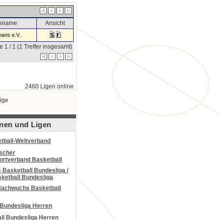
nsname
Ansicht
ans e.V.
e 1 / 1 (1 Treffer insgesamt)
2460 Ligen online
ige
nen und Ligen
tball-Weltverband
scher
portverband Basketball
Basketball Bundesliga /
ketball Bundesliga
Nachwuchs Basketball
 Bundesliga Herren
all Bundesliga Herren