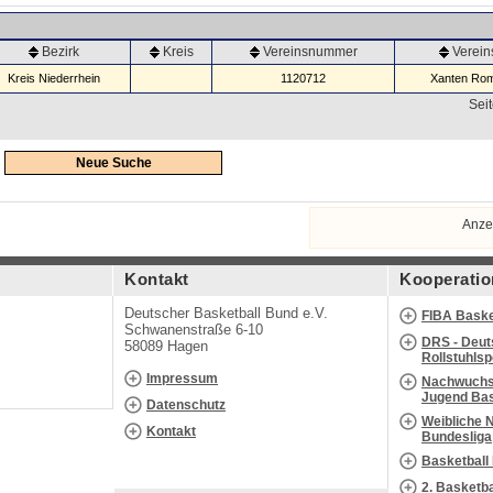
Bezirk
Kreis
Vereinsnummer
Verei
Kreis Niederrhein
1120712
Xanten Rom
Seit
Neue Suche
Anze
Kontakt
Kooperatio
Deutscher Basketball Bund e.V.
FIBA Baske
Schwanenstraße 6-10
DRS - Deut
58089 Hagen
Rollstuhls
Impressum
Nachwuchs 
Jugend Bas
Datenschutz
Weibliche 
Kontakt
Bundesliga
Basketball
2. Basketb