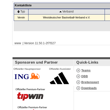
Kontaktliste
Typ
Verband
Verein
Westdeutscher Basketball-Verband e.V.
www | Version 11.50.1-2f7f327
Sponsoren und Partner
Quick-Links
Offizieller Hauptsponsor
Offizieller Ausrüster
Teams
DBB
Breitensport
Downloads