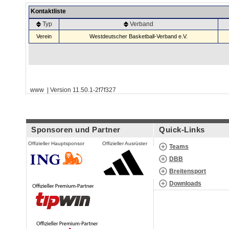
Kontaktliste
Typ
Verband
Verein
Westdeutscher Basketball-Verband e.V.
www | Version 11.50.1-2f7f327
Sponsoren und Partner
Quick-Links
Offizieller Hauptsponsor
Offizieller Ausrüster
Teams
DBB
Breitensport
Downloads