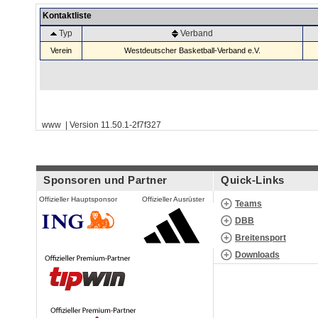
Kontaktliste
Typ
Verband
Verein
Westdeutscher Basketball-Verband e.V.
www | Version 11.50.1-2f7f327
Sponsoren und Partner
Quick-Links
Offizieller Hauptsponsor
Offizieller Ausrüster
Teams
DBB
Breitensport
Downloads