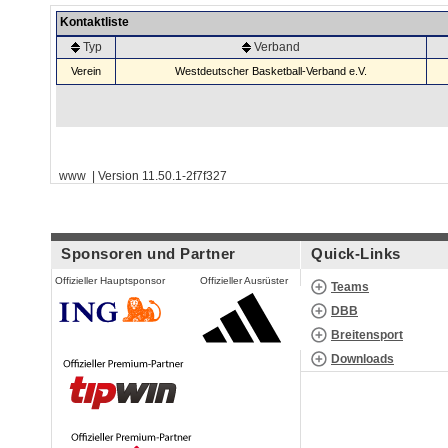
Kontaktliste
Typ
Verband
Verein
Westdeutscher Basketball-Verband e.V.
www | Version 11.50.1-2f7f327
Sponsoren und Partner
Quick-Links
Offizieller Hauptsponsor
Offizieller Ausrüster
Teams
DBB
Breitensport
Downloads