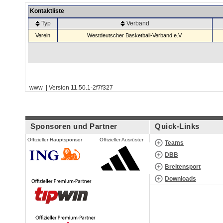
Kontaktliste
Typ
Verband
Verein
Westdeutscher Basketball-Verband e.V.
www | Version 11.50.1-2f7f327
Sponsoren und Partner
Quick-Links
Offizieller Hauptsponsor
Offizieller Ausrüster
Teams
DBB
Breitensport
Downloads