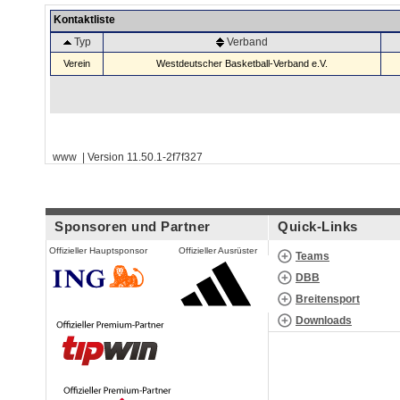
Kontaktliste
Typ
Verband
Verein
Westdeutscher Basketball-Verband e.V.
www | Version 11.50.1-2f7f327
Sponsoren und Partner
Quick-Links
Offizieller Hauptsponsor
Offizieller Ausrüster
Teams
DBB
Breitensport
Downloads