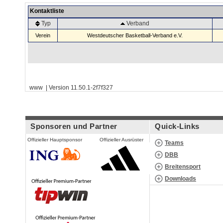
Kontaktliste
Typ
Verband
Verein
Westdeutscher Basketball-Verband e.V.
www | Version 11.50.1-2f7f327
Sponsoren und Partner
Quick-Links
Offizieller Hauptsponsor
Offizieller Ausrüster
Teams
DBB
Breitensport
Downloads