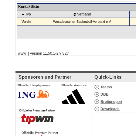
Kontaktliste
Typ
Verband
Verein
Westdeutscher Basketball-Verband e.V.
www | Version 11.50.1-2f7f327
Sponsoren und Partner
Quick-Links
Offizieller Hauptsponsor
Offizieller Ausrüster
Teams
DBB
Breitensport
Downloads