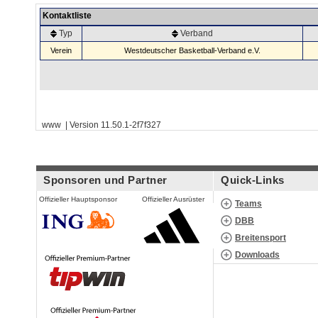
Kontaktliste
Typ
Verband
Verein
Westdeutscher Basketball-Verband e.V.
www | Version 11.50.1-2f7f327
Sponsoren und Partner
Quick-Links
Offizieller Hauptsponsor
Offizieller Ausrüster
Teams
DBB
Breitensport
Downloads