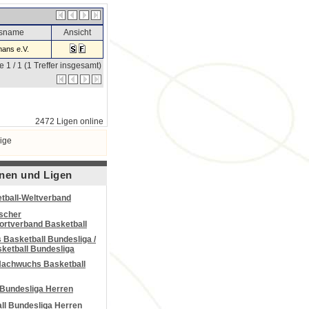
nsname
Ansicht
ans e.V.
e 1 / 1 (1 Treffer insgesamt)
2472 Ligen online
ige
nen und Ligen
tball-Weltverband
scher
portverband Basketball
Basketball Bundesliga /
ketball Bundesliga
Nachwuchs Basketball
 Bundesliga Herren
all Bundesliga Herren