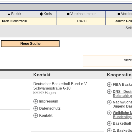
Bezirk
Kreis
Vereinsnummer
Verei
Kreis Niederrhein
1120712
Xanten Rom
Seit
Neue Suche
Anze
Kontakt
Kooperatio
Deutscher Basketball Bund e.V.
FIBA Baske
Schwanenstraße 6-10
DRS - Deut
58089 Hagen
Rollstuhls
Impressum
Nachwuchs 
Jugend Bas
Datenschutz
Weibliche 
Kontakt
Bundesliga
Basketball
2. Basketb