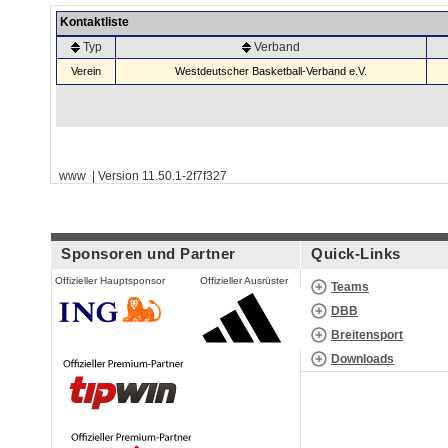
Kontaktliste
Typ
Verband
Verein
Westdeutscher Basketball-Verband e.V.
www | Version 11.50.1-2f7f327
Sponsoren und Partner
Quick-Links
Offizieller Hauptsponsor
Offizieller Ausrüster
Teams
DBB
Breitensport
Downloads