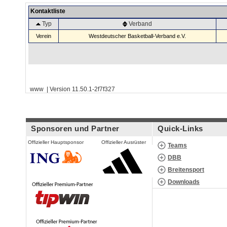
Kontaktliste
Typ
Verband
Verein
Westdeutscher Basketball-Verband e.V.
www | Version 11.50.1-2f7f327
Sponsoren und Partner
Quick-Links
Offizieller Hauptsponsor
Offizieller Ausrüster
Teams
DBB
Breitensport
Downloads