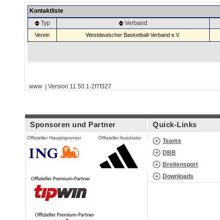
Kontaktliste
Typ
Verband
Verein
Westdeutscher Basketball-Verband e.V.
www | Version 11.50.1-2f7f327
Sponsoren und Partner
Quick-Links
Offizieller Hauptsponsor
Offizieller Ausrüster
Teams
DBB
Breitensport
Downloads