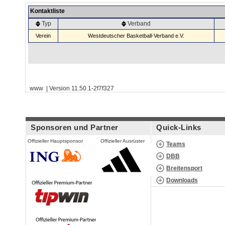
Kontaktliste
Typ
Verband
Verein
Westdeutscher Basketball-Verband e.V.
www | Version 11.50.1-2f7f327
Sponsoren und Partner
Quick-Links
Offizieller Hauptsponsor
Offizieller Ausrüster
Teams
DBB
Breitensport
Downloads