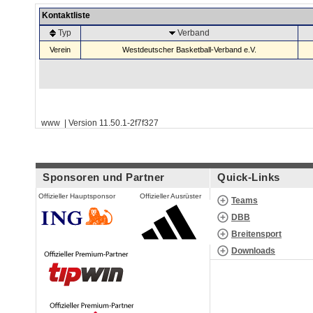
Kontaktliste
Typ
Verband
Verein
Westdeutscher Basketball-Verband e.V.
www | Version 11.50.1-2f7f327
Sponsoren und Partner
Quick-Links
Offizieller Hauptsponsor
Offizieller Ausrüster
Teams
DBB
Breitensport
Downloads