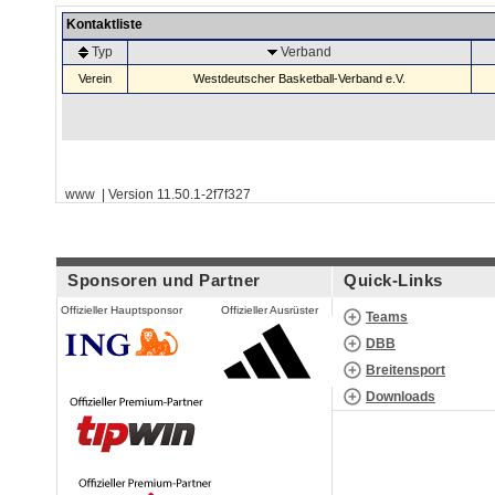
Kontaktliste
Typ
Verband
Verein
Westdeutscher Basketball-Verband e.V.
www | Version 11.50.1-2f7f327
Sponsoren und Partner
Quick-Links
Offizieller Hauptsponsor
Offizieller Ausrüster
Teams
DBB
Breitensport
Downloads