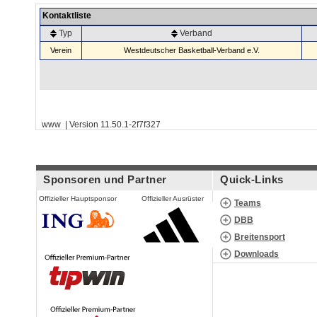
Kontaktliste
Typ
Verband
Verein
Westdeutscher Basketball-Verband e.V.
www | Version 11.50.1-2f7f327
Sponsoren und Partner
Quick-Links
Offizieller Hauptsponsor
Offizieller Ausrüster
Teams
DBB
Breitensport
Downloads